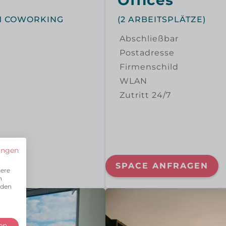
Offices
IM COWORKING
(2 ARBEITSPLÄTZE)
Abschließbar
Postadresse
Firmenschild
WLAN
Zutritt 24/7
ungen
SPACE ANFRAGEN
sere
n
 den
en