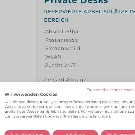
Private Desks
RESERVIERTE ARBEITSPLÄTZE 
BEREICH
Abschließbar
Postadresse
Firmenschild
WLAN
Zutritt 24/7
Prei auf Anfrage
Datenschutzbestimm
Wir verwenden Cookies
Wir können diese zur Analyse unserer Besucherdaten platzieren, um un
Webseite zu verbessern, personalisierte Inhalte anzuzeigen und Ihnen ei
großartiges Webseiten-Erlebnis zu bieten. Für weitere Informationen zu
von uns verwendeten Cookies öffnen Sie die Einstellungen.
SPACE ANFRAGEN
Alle akzeptieren
Ablehnen
Nein, anpass